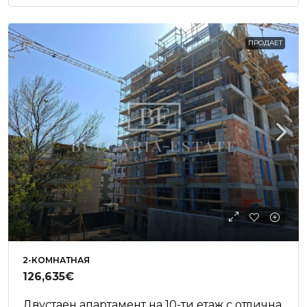
ПРОДАЕТ
2-КОМНАТНАЯ
126,635€
Двустаен апартамент на 10-ти етаж с отлична