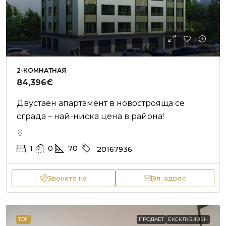
2-КОМНАТНАЯ
84,396€
Двустаен апартамент в новострояща се
сграда – най-ниска цена в района!
1
0
70
20167936
Звоните на
Эл. адрес
ТОП
ПРОДАЕТ
ЕКСКЛУЗИВЕН