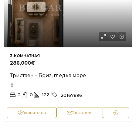
3-КОМНАТНАЯ
286,000€
Тристаен – Бриз, гледка море
2
0
122
20167896
Звоните на
Эл. адрес