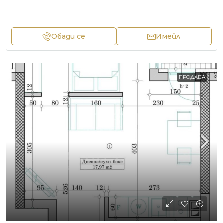
Обади се
Имейл
ПРОДАВА