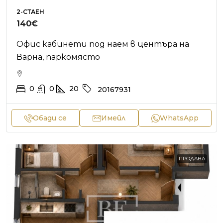
2-СТАЕН
140€
Офис кабинети под наем в центъра на
Варна, паркомясто
0
0
20
20167931
Обади се
Имейл
WhatsApp
ПРОДАВА