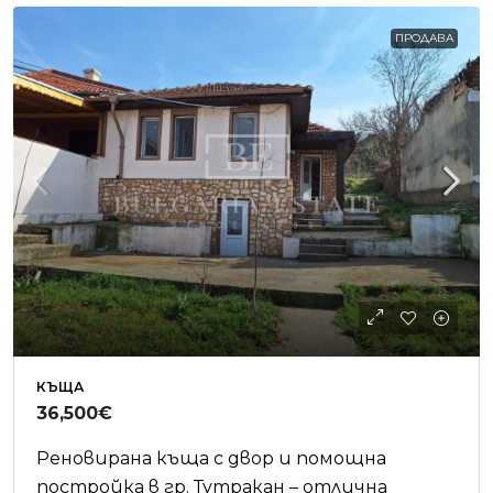
ПРОДАВА
КЪЩА
36,500€
Реновирана къща с двор и помощна
постройка в гр. Тутракан – отлична