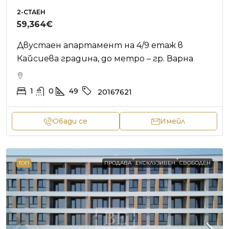
2-СТАЕН
59,364€
Двустаен апартамент на 4/9 етаж в
Кайсиева градина, до метро – гр. Варна
1
0
49
20167621
Обади се
Имейл
ТОП
ПРОДАВА
ЕКСКЛУЗИВЕН
СВОБОДЕН