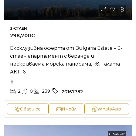
3-СТАЕН
298,700€
Ексклузивна оферта от Bulgaria Estate – 3-
стаен апартамент с веранда и
нескриваема морска панорама, кв. Галата
АКТ 16
2
0
239
20167782
Обади се
Имейл
WhatsApp
ПРОДАВА