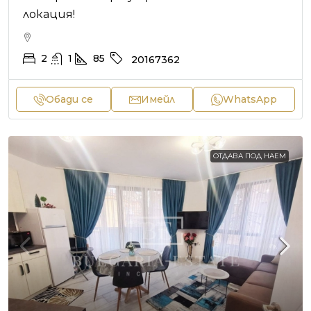
локация!
2
1
85
20167362
Обади се
Имейл
WhatsApp
ОТДАВА ПОД НАЕМ