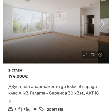
2-СТАЕН
174,000€
Двустаен апартамент до ключ в сграда
клас А, кв. Галата – веранда 30 кв.м., АКТ 16
1
1
96
20167815