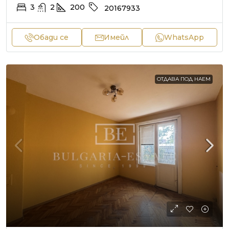
3
2
200
20167933
Обади се
Имейл
WhatsApp
ОТДАВА ПОД НАЕМ