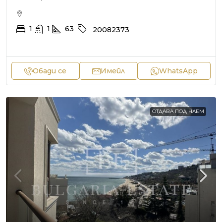
1
1
63
20082373
Обади се
Имейл
WhatsApp
ОТДАВА ПОД НАЕМ