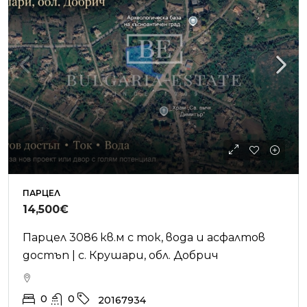
ПАРЦЕЛ
14,500€
Парцел 3086 кв.м с ток, вода и асфалтов
достъп | с. Крушари, обл. Добрич
0
0
20167934