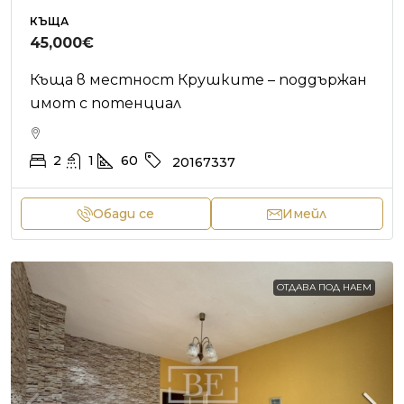
КЪЩА
45,000€
Къща в местност Крушките – поддържан
имот с потенциал
2
1
60
20167337
Обади се
Имейл
ОТДАВА ПОД НАЕМ