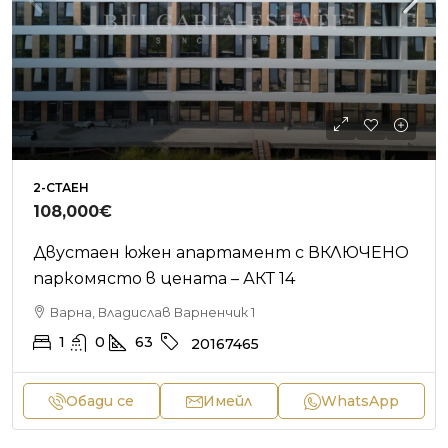
2-СТАЕН
108,000€
Двустаен южен апартамент с ВКЛЮЧЕНО
паркомясто в цената – АКТ 14
Варна, Владислав Варненчик 1
1
0
63
20167465
Обади се
Имейл
WhatsApp