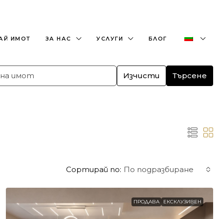
+359882466609
office@bulgaria-estate.com
АЙ ИМОТ
ЗА НАС
УСЛУГИ
БЛОГ
Изчисти
Търсене
Сортирай по:
По подразбиране
ПРОДАВА
ЕКСКЛУЗИВЕН