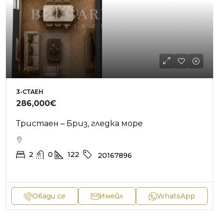
3-СТАЕН
286,000€
Тристаен – Бриз, гледка море
2
0
122
20167896
Обади се
Имейл
WhatsApp