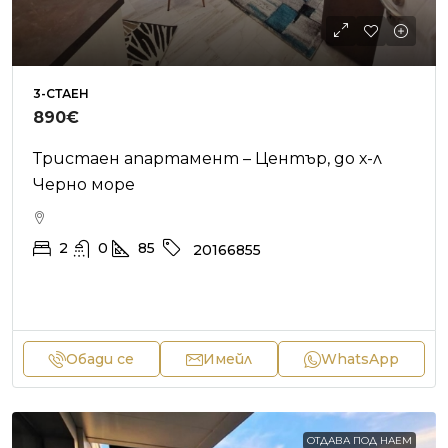
3-СТАЕН
890€
Тристаен апартамент – Център, до х-л
Черно море
2
0
85
20166855
Обади се
Имейл
WhatsApp
ОТДАВА ПОД НАЕМ