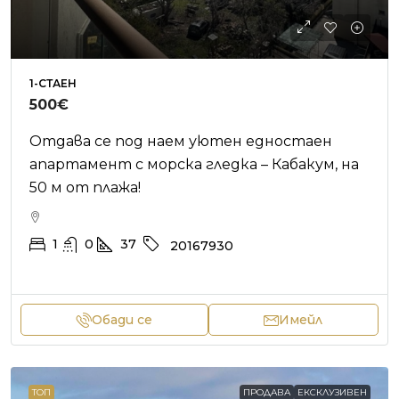
1-СТАЕН
500€
Отдава се под наем уютен едностаен
апартамент с морска гледка – Кабакум, на
50 м от плажа!
1
0
37
20167930
Обади се
Имейл
ТОП
ПРОДАВА
ЕКСКЛУЗИВЕН