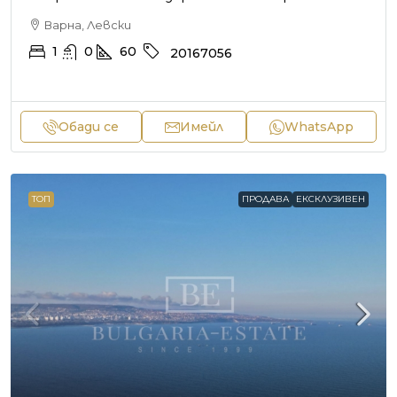
Варна, Левски
1
0
60
20167056
Обади се
Имейл
WhatsApp
ТОП
ПРОДАВА
ЕКСКЛУЗИВЕН